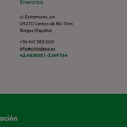
Enercrisa
c/ Extramuros, s/n
09270 Cerezo de Río Tirón
Burgos (España)
+34 947 583 000
info@crimidesa.es
42,483835 | -3,149764
ación