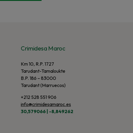
Crimidesa Maroc
Km 10, R.P. 1727
Tarudant-Tamaloukte
B.P. 186 – 83000
Tarudant (Marruecos)
+212 528 551 906
info@crimidesamaroc.es
30,579066 | -8,849262