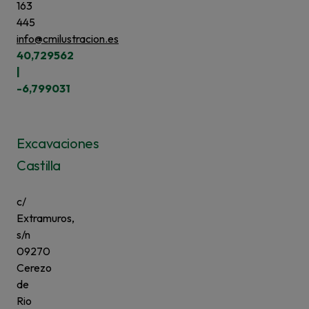
163
445
info@cmilustracion.es
40,729562
|
-6,799031
Excavaciones
Castilla
c/
Extramuros,
s/n
09270
Cerezo
de
Rio