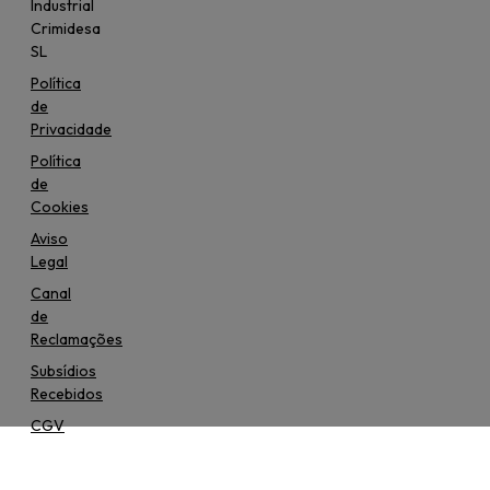
Industrial
Crimidesa
SL
Política
de
Privacidade
Política
de
Cookies
Aviso
Legal
Canal
de
Reclamações
Subsídios
Recebidos
CGV