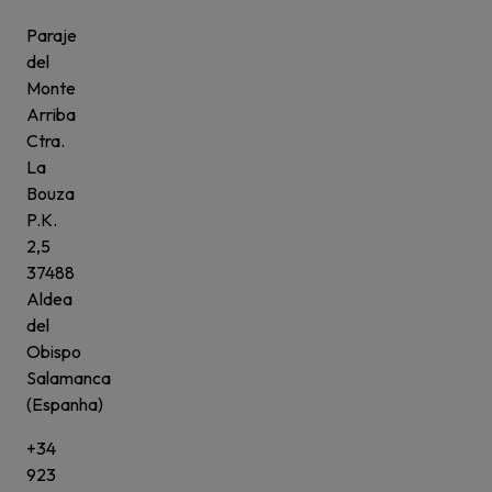
Paraje
del
Monte
Arriba
Ctra.
La
Bouza
P.K.
2,5
37488
Aldea
del
Obispo
Salamanca
(Espanha)
+34
923