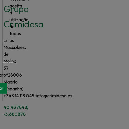
Grupo
aceita
a
utilização
Crimidesa
de
todos
c/
os
María
cookies.
de
Molina,
37
ar
6º
28006
Madrid
ar
(Espanha)
+34 914 113 045 ·
info@crimidesa.es
40,437848,
-3.680878