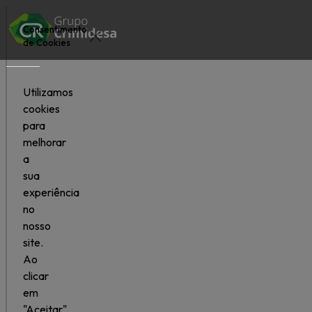
Consentimento
de Cookies
Utilizamos
cookies
para
melhorar
a
CONTACTO
sua
experiência
no
nosso
site.
Ao
clicar
em
"Aceitar",