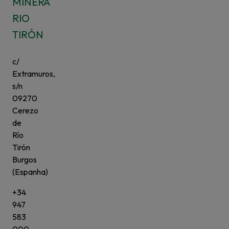
MINERA
RIO
TIRÓN
c/
Extramuros,
s/n
09270
Cerezo
de
Río
Tirón
Burgos
(Espanha)
+34
947
583