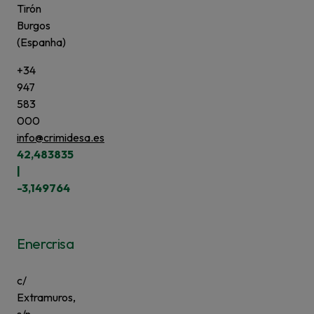
Tirón
Burgos
(Espanha)
+34
947
583
000
info@crimidesa.es
42,483835
|
-3,149764
Enercrisa
c/
Extramuros,