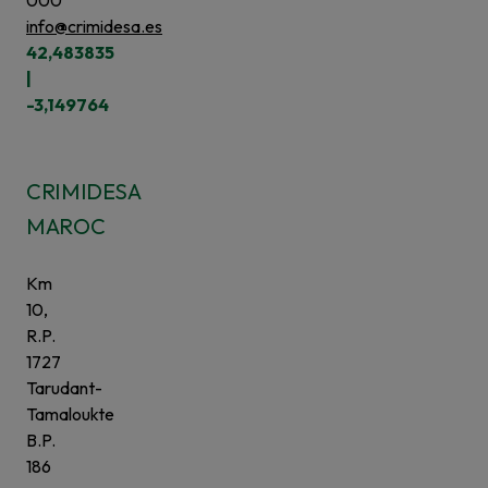
000
info@crimidesa.es
42,483835
|
-3,149764
CRIMIDESA
MAROC
Km
10,
R.P.
1727
Tarudant-
Tamaloukte
B.P.
186