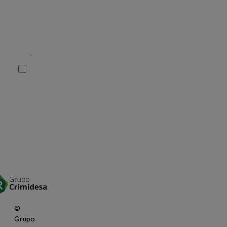
Li e aceito a
política de
privacidade.
.
ENVIAR
>
©
Grupo