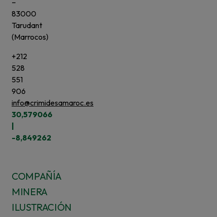
–
83000
Tarudant
(Marrocos)
+212
528
551
906
info@crimidesamaroc.es
30,579066
|
-8,849262
COMPAÑÍA
MINERA
ILUSTRACIÓN