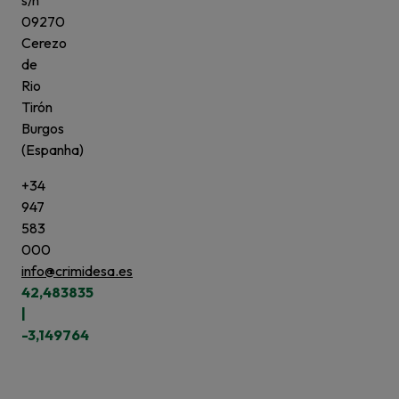
s/n
09270
Cerezo
de
Rio
Tirón
Burgos
(Espanha)
+34
947
583
000
info@crimidesa.es
42,483835
|
-3,149764