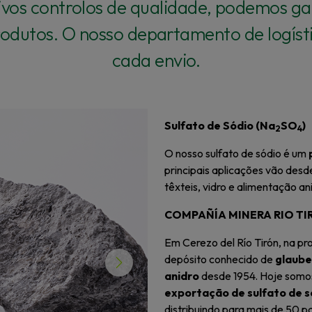
ivos controlos de qualidade, podemos g
rodutos. O nosso departamento de logíst
cada envio.
Sulfato de Sódio (Na
SO
)
2
4
O nosso sulfato de sódio é um
principais aplicações vão desd
têxteis, vidro e alimentação an
COMPAÑÍA MINERA RIO T
Em Cerezo del Río Tirón, na pr
depósito conhecido de
glaube
Next
anidro
desde 1954. Hoje som
exportação de sulfato de s
distribuindo para mais de 50 pa