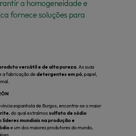
arantir a homogeneidade e
ica fornece soluções para
produto versátil e de alta pureza
. As suas
e a fabricação de
detergentes em pó
, papel,
imal.
IRÓN
ovíncia espanhola de Burgos, encontra-se o maior
rite
, do qual extraímos
sulfato de sódio
os
líderes mundiais na produção e
ódio
e um dos maiores produtores do mundo,
íses.