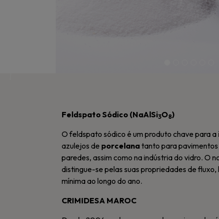
Feldspato Sódico (NaAlSi
O
)
3
8
O feldspato sódico é um produto chave para a
azulejos de
porcelana
tanto para pavimentos
paredes, assim como na indústria do vidro. O n
distingue-se pelas suas propriedades de flux
mínima ao longo do ano.
CRIMIDESA MAROC