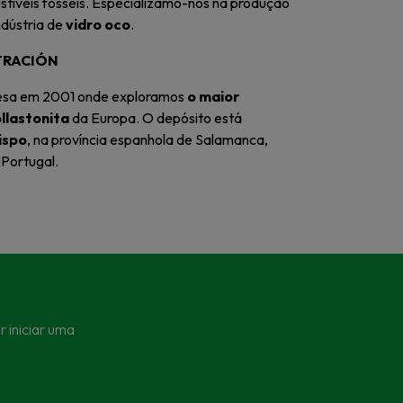
stíveis fósseis. Especializamo-nos na produção
ndústria de
vidro oco
.
TRACIÓN
resa em 2001 onde exploramos
o maior
llastonita
da Europa. O depósito está
ispo
, na província espanhola de Salamanca,
 Portugal.
 iniciar uma