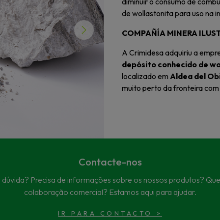
diminuir o consumo de combu
de wollastonita para uso na i
COMPAÑÍA MINERA ILUS
Next
A Crimidesa adquiriu a emp
depósito conhecido de wo
localizado em
Aldea del Ob
muito perto da fronteira com
Contacte-nos
dúvida? Precisa de informações sobre os nossos produtos? Quer
colaboração comercial? Estamos aqui para ajudar.
IR PARA CONTACTO
>