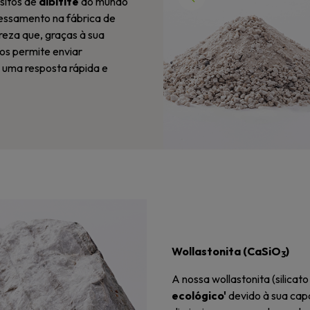
sitos de
albitite
do mundo
Previous
cessamento na fábrica de
reza que, graças à sua
nos permite enviar
o uma resposta rápida e
Wollastonita (CaSiO
)
3
A nossa wollastonita (silica
ecológico'
devido à sua ca