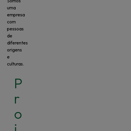
Somos
uma
empresa
com
pessoas
de
diferentes
origens
e
culturas.
P
r
o
j