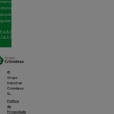
mercial?
Estamos
qui para
ajudar.
 PARA
TACTO
>
©
Grupo
Industrial
Crimidesa
SL
Política
de
Privacidade