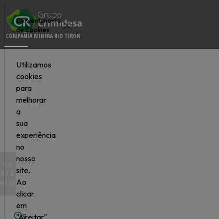
Consentimento
de Cookies
COMPAÑÍA MINERA RIO TIRÓN
Utilizamos
cookies
para
EQUIPA
melhorar
a
sua
experiência
no
nosso
IVA A
site.
RIÊNCIA
Ao
MIDESA
clicar
em
Os
"Aceitar",