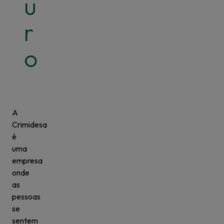
u
r
o
A
Crimidesa
é
uma
empresa
onde
as
pessoas
se
sentem