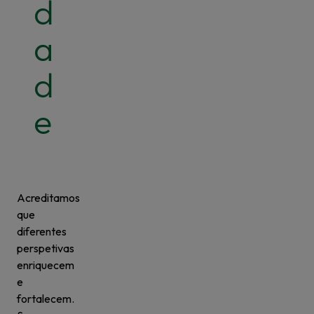
d
a
d
e
Acreditamos
que
diferentes
perspetivas
enriquecem
e
fortalecem.