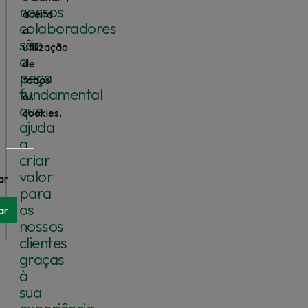
nossos
aceita
colaboradores
a
são
utilização
a
de
peça
todos
fundamental
os
que
cookies.
ajuda
a
criar
valor
ar
para
os
ar
nossos
clientes
graças
à
sua