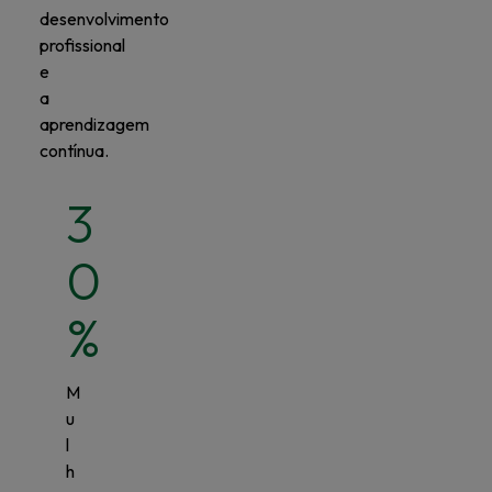
desenvolvimento
profissional
e
a
aprendizagem
contínua.
3
0
%
M
u
l
h