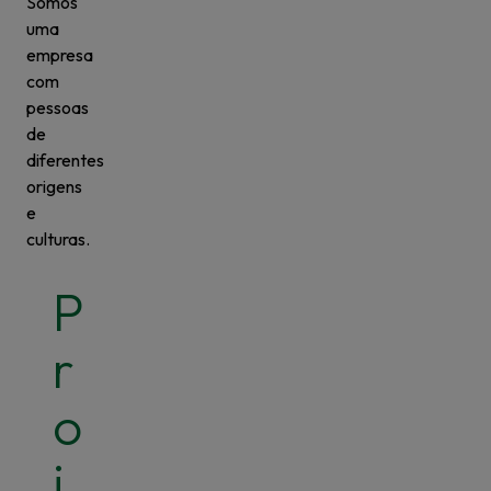
Somos
uma
empresa
com
pessoas
de
diferentes
origens
e
culturas.
P
r
o
j