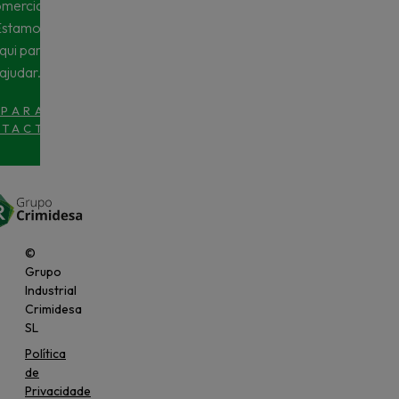
mercial?
Estamos
qui para
ajudar.
 PARA
TACTO
>
©
Grupo
Industrial
Crimidesa
SL
Política
de
Privacidade