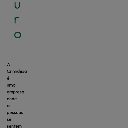
u
r
o
A
Crimidesa
é
uma
empresa
onde
as
pessoas
se
sentem