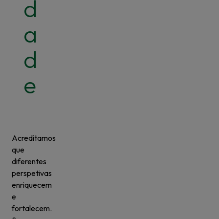
d
a
d
e
Acreditamos
que
diferentes
perspetivas
enriquecem
e
fortalecem.