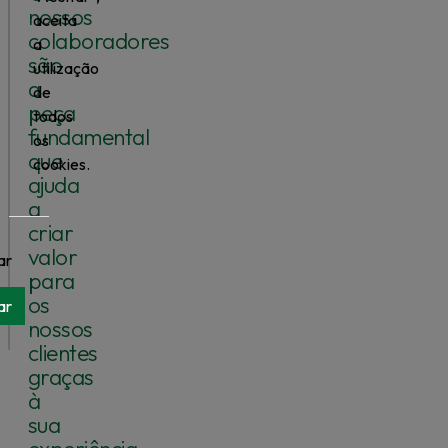
nossos
aceita
colaboradores
a
são
utilização
a
de
peça
todos
fundamental
os
que
cookies.
ajuda
a
criar
valor
ar
para
os
ar
nossos
clientes
graças
à
sua