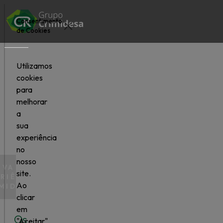
Consentimento
de Cookies
Utilizamos
cookies
para
EQUIPA
melhorar
a
sua
experiência
no
nosso
IVA A
site.
RIÊNCIA
Ao
MIDESA
clicar
em
Os
"Aceitar",