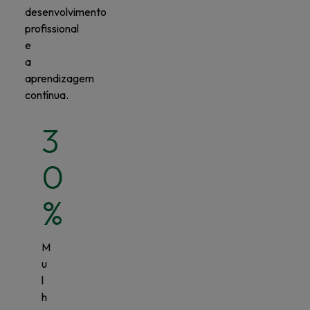
desenvolvimento
profissional
e
a
aprendizagem
contínua.
3
0
%
M
u
l
h